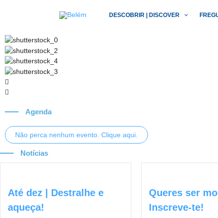
Skip
to
DESCOBRIR | DISCOVER
FREG
content
Agenda
Não perca nenhum evento. Clique aqui.
Notícias
Até dez | Destralhe e
Queres ser mo
aqueça!
Inscreve-te!