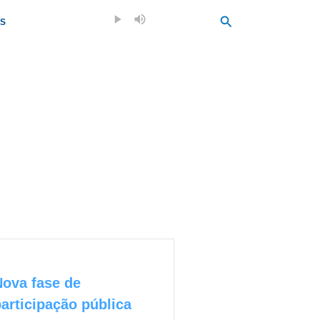
Search
OS
Nova fase de
articipação pública