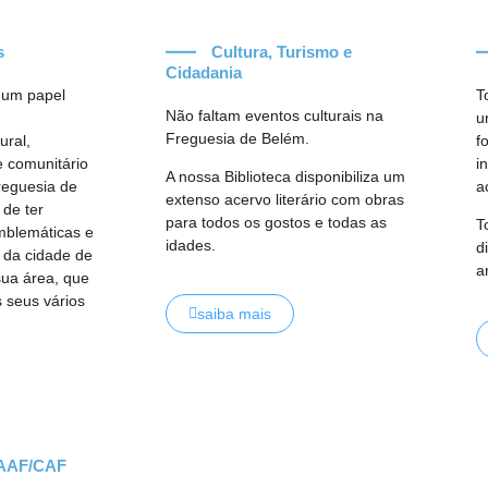
s
Cultura, Turismo e
Cidadania
m um papel
T
Não faltam eventos culturais na
u
Freguesia de Belém.
ural,
f
 e comunitário
i
A nossa Biblioteca disponibiliza um
freguesia de
a
extenso acervo literário com obras
 de ter
para todos os gostos e todas as
T
mblemáticas e
idades.
d
s da cidade de
a
sua área, que
s seus vários
saiba mais
AAF/CAF