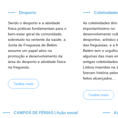
Desporto
Coletividade
Sendo o desporto e a atividade
As coletividades tê
física práticas fundamentais para o
importantíssimo no
bem-estar geral da comunidade,
desenvolvimento cult
sobretudo na vertente da saúde, a
desportivo, artístico
Junta de Freguesia de Belém
das freguesias, e a 
assume um papel ativo na
Belém tem o orgulho
promoção e desenvolvimento da
algumas das mais e
área do desporto e atividade física
antigas coletividade
na freguesia.
Lisboa inseridas na 
fizeram história pelo
feitos alcançados…
saiba mais
saiba mais
CAMPOS DE FÉRIAS | Ação social
A