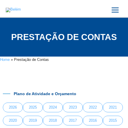
Skip
Main
to
Menu
content
PRESTAÇÃO DE CONTAS
Home
»
Prestação de Contas
Plano de Atividade e Orçamento
2026
2025
2024
2023
2022
2021
2020
2019
2018
2017
2016
2015