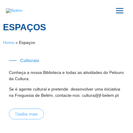
Skip
Main
to
content
Menu
ESPAÇOS
Home
»
Espaços
Culturais
Conheça a nossa Biblioteca e todas as
atividades do Pelouro
da Cultura.
Se é agente cultural e pretende desenvolver uma iniciativa
na Freguesia de Belém, contacte-nos: cultura@jf-belem.pt
saiba mais