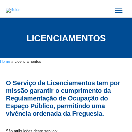
Skip
Main
to
Menu
content
LICENCIAMENTOS
Home
»
Licenciamentos
O Serviço de Licenciamentos tem por
missão garantir o cumprimento da
Regulamentação de Ocupação do
Espaço Público, permitindo uma
vivência ordenada da Freguesia.
São atribuições deste serviço: