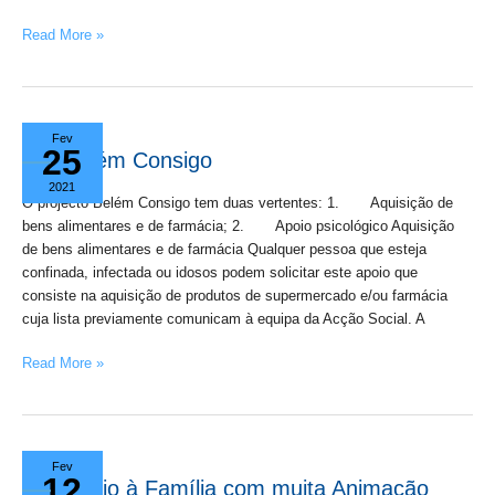
Read More »
Belém
Fev
25
Consigo
Belém Consigo
2021
O projecto Belém Consigo tem duas vertentes: 1. Aquisição de
bens alimentares e de farmácia; 2. Apoio psicológico Aquisição
de bens alimentares e de farmácia Qualquer pessoa que esteja
confinada, infectada ou idosos podem solicitar este apoio que
consiste na aquisição de produtos de supermercado e/ou farmácia
cuja lista previamente comunicam à equipa da Acção Social. A
Read More »
Apoio
Fev
12
à
Apoio à Família com muita Animação