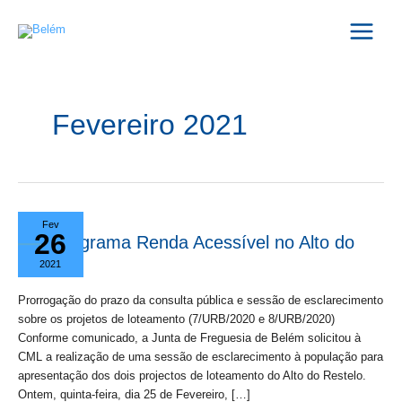
Skip
Main
to
Menu
content
Fevereiro 2021
Programa
Fev
26
Renda
Programa Renda Acessível no Alto do
Acessível
Restelo
2021
no
Alto
Prorrogação do prazo da consulta pública e sessão de esclarecimento
do
sobre os projetos de loteamento (7/URB/2020 e 8/URB/2020)
Restelo
Conforme comunicado, a Junta de Freguesia de Belém solicitou à
CML a realização de uma sessão de esclarecimento à população para
apresentação dos dois projectos de loteamento do Alto do Restelo.
Ontem, quinta-feira, dia 25 de Fevereiro, […]