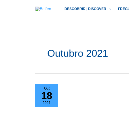
Skip
DESCOBRIR | DISCOVER
FREG
to
content
Outubro 2021
Out
18
2021