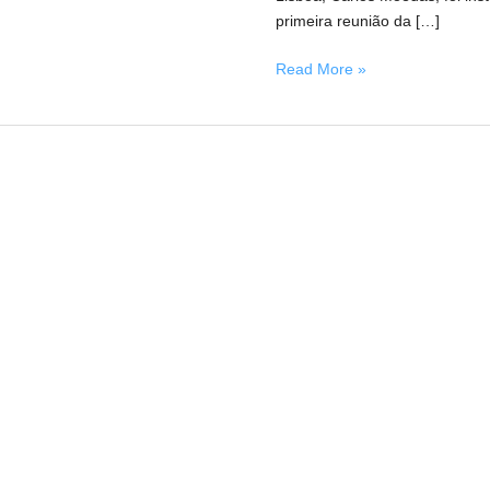
da
primeira reunião da […]
Junta
de
Read More »
Freguesia
de
Belém