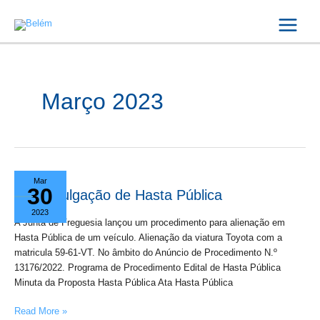
Skip
Main
to
Menu
content
Março 2023
Divulgação
Mar
30
de
Divulgação de Hasta Pública
Hasta
2023
Pública
A Junta de Freguesia lançou um procedimento para alienação em
Hasta Pública de um veículo. Alienação da viatura Toyota com a
matricula 59-61-VT. No âmbito do Anúncio de Procedimento N.º
13176/2022. Programa de Procedimento Edital de Hasta Pública
Minuta da Proposta Hasta Pública Ata Hasta Pública
Read More »