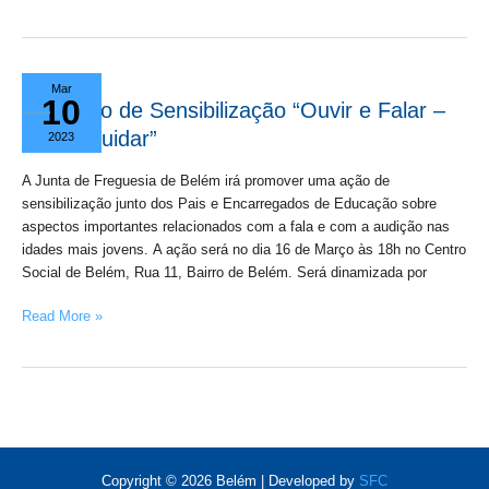
Ação
Mar
10
de
Ação de Sensibilização “Ouvir e Falar –
Sensibilização
Como Cuidar”
2023
“Ouvir
e
A Junta de Freguesia de Belém irá promover uma ação de
Falar
sensibilização junto dos Pais e Encarregados de Educação sobre
–
aspectos importantes relacionados com a fala e com a audição nas
Como
idades mais jovens. A ação será no dia 16 de Março às 18h no Centro
Cuidar”
Social de Belém, Rua 11, Bairro de Belém. Será dinamizada por
Read More »
Copyright © 2026 Belém | Developed by
SFC