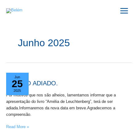
Skip
Main
to
Menu
content
Junho 2025
EVENTO
Jun
25
ADIADO.
EVENTO ADIADO.
2025
Por motivos que nos são alheios, lamentamos informar que a
apresentação do livro “Amélia de Leuchtenberg”, terá de ser
adiada.Informaremos da nova data em breve.Agradecemos a
compreensão.
Read More »