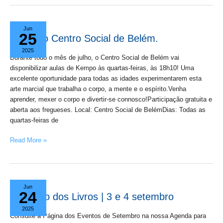
Aulas
Jun
25
no
Aulas no Centro Social de Belém.
Centro
2025
Social
Durante todo o mês de julho, o Centro Social de Belém vai
de
disponibilizar aulas de Kempo às quartas-feiras, às 18h10! Uma
Belém.
excelente oportunidade para todas as idades experimentarem esta
arte marcial que trabalha o corpo, a mente e o espírito.Venha
aprender, mexer o corpo e divertir-se connosco!Participação gratuita e
aberta aos fregueses. Local: Centro Social de BelémDias: Todas as
quartas-feiras de
Read More »
O
Jun
24
Futuro
O Futuro dos Livros | 3 e 4 setembro
dos
2025
Livros
Consulte a Página dos Eventos de Setembro na nossa Agenda para