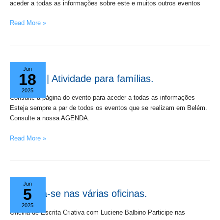
|
aceder a todas as informações sobre este e muitos outros eventos
3
Read More »
e
4
setembro
12
Jun
18
julho
12 julho | Atividade para famílias.
|
2025
Atividade
Consulte a página do evento para aceder a todas as informações
para
Esteja sempre a par de todos os eventos que se realizam em Belém.
famílias.
Consulte a nossa AGENDA.
Read More »
Inscreva-
Jun
5
se
Inscreva-se nas várias oficinas.
nas
2025
várias
Oficina de Escrita Criativa com Luciene Balbino Participe nas