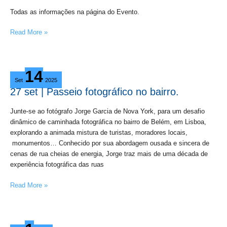
a
Todas as informações na página do Evento.
sua
inscrição!
Read More »
27
14
set
Set
2025
|
27 set | Passeio fotográfico no bairro.
Passeio
fotográfico
Junte-se ao fotógrafo Jorge Garcia de Nova York, para um desafio
no
dinâmico de caminhada fotográfica no bairro de Belém, em Lisboa,
bairro.
explorando a animada mistura de turistas, moradores locais,
monumentos… Conhecido por sua abordagem ousada e sincera de
cenas de rua cheias de energia, Jorge traz mais de uma década de
experiência fotográfica das ruas
Read More »
Todas