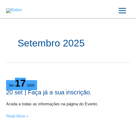
Skip
Main
to
Menu
content
Setembro 2025
20
17
set
Set
2025
|
20 set | Faça já a sua inscrição.
Faça
já
Aceda a todas as informações na página do Evento.
a
sua
Read More »
inscrição.
21