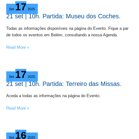
17
set
Set
2025
|
21 set | 10h. Partida: Museu dos Coches.
10h.
Partida:
Todas as informações disponíveis na página do Evento. Fique a par
Museu
de todos os eventos em Belém, consultando a nossa Agenda.
dos
Coches.
Read More »
21
17
set
Set
2025
|
21 set | 10h. Partida: Terreiro das Missas.
10h.
Partida:
Aceda a todas as informações na página do Evento.
Terreiro
das
Read More »
Missas.
Estão
16
abertas
Set
2025