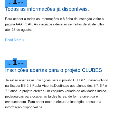
1
as
Set
2025
informações
Todas as informações já disponíveis.
já
disponíveis.
Para aceder a todas as informações e à ficha de inscrição visite a
página AAAF/CAF. As inscrições deverão ser feitas de 28 de julho
até 18 de agosto.
Read More »
Inscrições
1
abertas
Set
2025
para
Inscrições abertas para o projeto CLUBES
o
projeto
Já estão abertas as inscrições para o projeto CLUBES, desenvolvido
CLUBES
na Escola EB 2,3 Paula Vicente.Destinado aos alunos dos 5.º, 6.º e
7.º anos, o projeto oferece um conjunto variado de atividades lúdico-
pedagógicas para ocupar as tardes livres, de forma divertida e
enriquecedora. Para saber mais e efetuar a inscrição, consulte a
informação disponível na