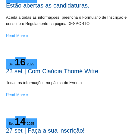
as
Estão abertas as candidaturas.
candidaturas.
Aceda a todas as informações, preencha o Formulário de Inscrição e
consulte o Regulamento na página DESPORTO.
Read More »
23
16
set
Set
2025
|
23 set | Com Claúdia Thomé Witte.
Com
Claúdia
Todas as informações na página do Evento.
Thomé
Witte.
Read More »
27
14
set
Set
2025
|
27 set | Faça a sua inscrição!
Faça