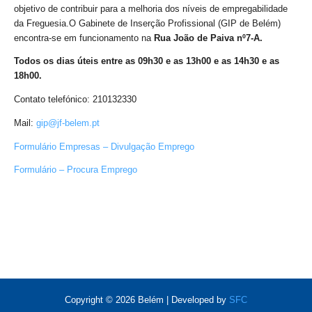
objetivo de contribuir para a melhoria dos níveis de empregabilidade
da Freguesia.O Gabinete de Inserção Profissional (GIP de Belém)
encontra-se em funcionamento na
Rua João de Paiva nº7-A.
Todos os dias úteis entre as 09h30 e as 13h00 e as 14h30 e as
18h00.
Contato telefónico: 210132330
Mail:
gip@jf-belem.pt
Formulário Empresas – Divulgação Emprego
Formulário – Procura Emprego
Copyright © 2026 Belém | Developed by
SFC