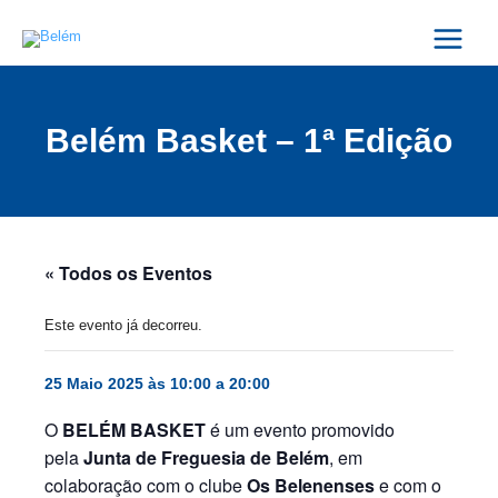
Skip
Main
to
Menu
content
Belém Basket – 1ª Edição
« Todos os Eventos
Este evento já decorreu.
25 Maio 2025 às 10:00
a
20:00
O
BELÉM BASKET
é um evento promovido
pela
Junta de Freguesia de Belém
, em
colaboração com o clube
Os Belenenses
e com o