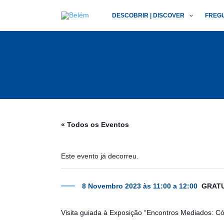
Skip
DESCOBRIR | DISCOVER
FREG
to
content
« Todos os Eventos
Este evento já decorreu.
8 Novembro 2023 às 11:00
a
12:00
GRAT
Visita guiada à Exposição “Encontros Mediados: Có