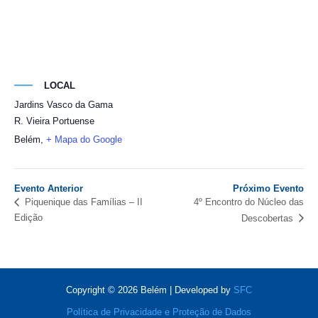
LOCAL
Jardins Vasco da Gama
R. Vieira Portuense
Belém
,
+ Mapa do Google
Evento Anterior
Próximo Evento
4º Encontro do Núcleo das
Piquenique das Famílias – II
Edição
Descobertas
Copyright © 2026 Belém | Developed by
SFC
Política de Privacidade e Proteção de Dados