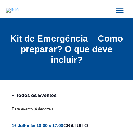
Skip
Main
to
Menu
content
Kit de Emergência – Como
preparar? O que deve
incluir?
« Todos os Eventos
Este evento já decorreu.
GRATUITO
16 Julho às 16:00
a
17:00