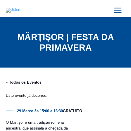
Skip
Main
to
Menu
content
MĂRȚIȘOR | FESTA DA
PRIMAVERA
« Todos os Eventos
Este evento já decorreu.
29 Março às 15:00
a
16:30
GRATUITO
O Mărțișor é uma tradição romena
ancestral que assinala a chegada da