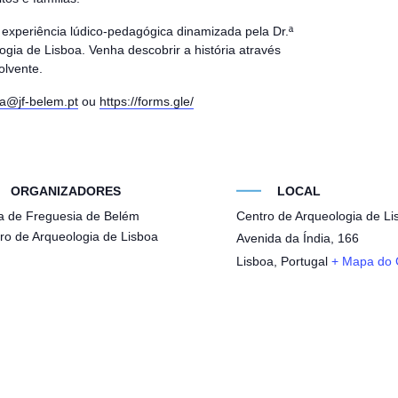
 experiência lúdico-pedagógica dinamizada pela Dr.ª
ogia de Lisboa. Venha descobrir a história através
olvente.
ra@jf-belem.pt
ou
https://forms.gle/
ORGANIZADORES
LOCAL
a de Freguesia de Belém
Centro de Arqueologia de Li
ro de Arqueologia de Lisboa
Avenida da Índia, 166
Lisboa
,
Portugal
+ Mapa do 