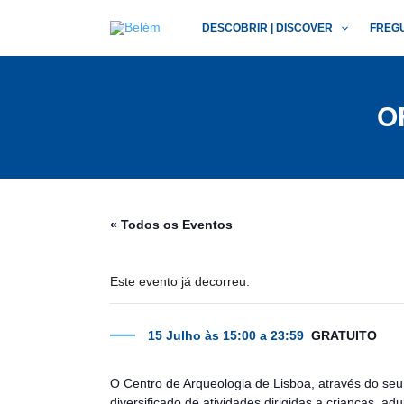
Skip
DESCOBRIR | DISCOVER
FREG
to
content
O
« Todos os Eventos
Este evento já decorreu.
15 Julho às 15:00
a
23:59
GRATUITO
O Centro de Arqueologia de Lisboa, através do se
diversificado de atividades dirigidas a crianças, adul