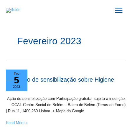
Skip
Main
to
Menu
content
Fevereiro 2023
Ação
Fev
5
de
Ação de sensibilização sobre Higiene
sensibilização
Mental.
2023
sobre
Higiene
Ação de sensibilização com Participação gratuita, sujeita a inscrição:
Mental.
LOCAL Centro Social de Belém – Bairro de Belém (Terras do Forno)
| Rua 11, 1400-260 Lisboa + Mapa do Google
Read More »