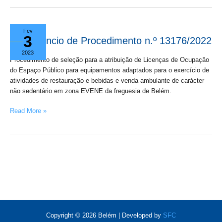
Anúncio
Fev
3
de
Anúncio de Procedimento n.º 13176/2022
Procedimento
2023
n.º
Procedimento de seleção para a atribuição de Licenças de Ocupação
13176/2022
do Espaço Público para equipamentos adaptados para o exercício de
atividades de restauração e bebidas e venda ambulante de carácter
não sedentário em zona EVENE da freguesia de Belém.
Read More »
Copyright © 2026 Belém | Developed by
SFC