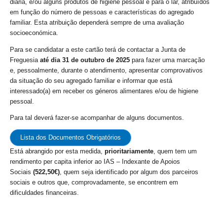
diária, e/ou alguns produtos de higiene pessoal e para o lar, atribuídos
em função do número de pessoas e características do agregado
familiar. Esta atribuição dependerá sempre de uma avaliação
socioeconómica.
Para se candidatar a este cartão terá de contactar a Junta de
Freguesia
até dia 31 de outubro de 2025
para fazer uma marcação
e, pessoalmente, durante o atendimento, apresentar comprovativos
da situação do seu agregado familiar e informar que está
interessado(a) em receber os géneros alimentares e/ou de higiene
pessoal.
Para tal deverá fazer-se acompanhar de alguns documentos.
Lista dos Documentos Obrigatórios
Está abrangido por esta medida,
prioritariamente
, quem tem um
rendimento per capita inferior ao IAS – Indexante de Apoios
Sociais
(
522,50€
)
, quem seja identificado por algum dos parceiros
sociais e outros que, comprovadamente, se encontrem em
dificuldades financeiras.