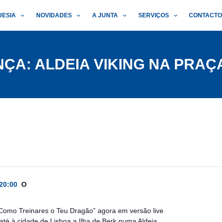
UESIA
NOVIDADES
A JUNTA
SERVIÇOS
CONTACT
NÇA: ALDEIA VIKING NA PRAÇ
20:00
O
“Como Treinares o Teu Dragão” agora em versão live
até à cidade de Lisboa a Ilha de Berk numa Aldeia