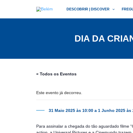
Skip
DESCOBRIR | DISCOVER
FREG
to
content
DIA DA CRIA
« Todos os Eventos
Este evento já decorreu.
31 Maio 2025 às 10:00
a
1 Junho 2025 às 
Para assinalar a chegada do tão aguardado filme 
action, a Universal Pictures e a Cinemundo trazem 