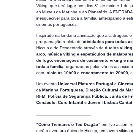
Viking, que terá lugar nos dias 31 de maio e 1 de 
ao Museu da Marinha e ao Planetário. A ENTRADA
inesquecível para toda a família, antecipando a es
cinemas portugueses.
Inspirado na lendária animação que alia dragões e v
programação repleta de
atividades para todas as
Hiccup e do Desdentado através de
duelos viking
arco, música viking e espetáculos de malabares
de fogo, encenações de casamento viking e mui
toda a família
, organizadas pelos vários associado
com
início às 10h00 e encerramento às 20h00
, 
Um evento
Universal Pictures Portugal e Cinem
da
Marinha Portuguesa, Direção Cultural da Ma
RFM, Polícia de Segurança Pública, Junta de F
Cenáculo, Coro Infantil e Juvenil Lisboa Canta
_______________________
“Como Treinares o Teu Dragão”
em live action, r
ecrã a aventura épica de Hiccup, um jovem viking q