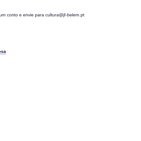
 um conto
e envie para cultura@jf-belem.pt
osa