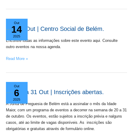
24
Out
14
Out
24 Out | Centro Social de Belém.
|
2025
Centro
Encontre todas as informações sobre este evento aqui. Consulte
Social
outro eventos na nossa agenda.
de
Read More »
Belém.
20
Out
6
a
20 a 31 Out | Inscrições abertas.
31
2025
Out
A Junta de Freguesia de Belém está a assinalar o mês da Idade
|
Maior, com um programa de eventos a decorrer na semana de 20 a 31
Inscrições
de outubro. Os eventos, estão sujeitos a inscrição prévia e nalguns
abertas.
casos, até ao limite de vagas disponíveis. As inscrições são
obrigatórias e gratuitas através de formulário online.