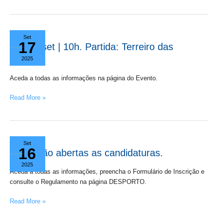
Coches.
21
Set
17
set
21 set | 10h. Partida: Terreiro das
|
Missas.
2025
10h.
Partida:
Aceda a todas as informações na página do Evento.
Terreiro
das
Read More »
Missas.
Estão
Set
16
abertas
Estão abertas as candidaturas.
as
2025
candidaturas.
Aceda a todas as informações, preencha o Formulário de Inscrição e
consulte o Regulamento na página DESPORTO.
Read More »