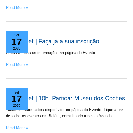
Read More »
20
Set
17
set
20 set | Faça já a sua inscrição.
|
2025
Faça
Aceda a todas as informações na página do Evento.
já
Read More »
a
sua
inscrição.
21
Set
17
set
21 set | 10h. Partida: Museu dos Coches.
|
2025
10h.
Todas as informações disponíveis na página do Evento. Fique a par
Partida:
de todos os eventos em Belém, consultando a nossa Agenda.
Museu
Read More »
dos