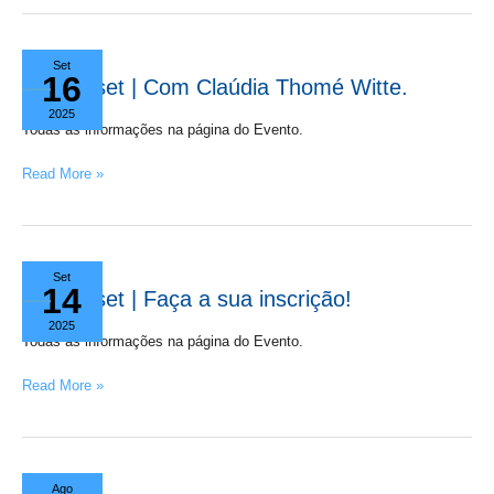
23
Set
16
set
23 set | Com Claúdia Thomé Witte.
|
2025
Com
Todas as informações na página do Evento.
Claúdia
Read More »
Thomé
Witte.
27
Set
14
set
27 set | Faça a sua inscrição!
|
2025
Faça
Todas as informações na página do Evento.
a
Read More »
sua
inscrição!
13
Ago