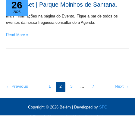
26
set
13 set | Parque Moinhos de Santana.
|
2025
Parque
Mais informações na página do Evento. Fique a par de todos os
Moinhos
eventos da nossa freguesia consultando a Agenda.
de
Read More »
Santana.
←
Previous
1
2
3
…
7
Next
→
Copyright © 2026 Belém | Developed by
SFC
Política de Privacidade e Proteção de Dados