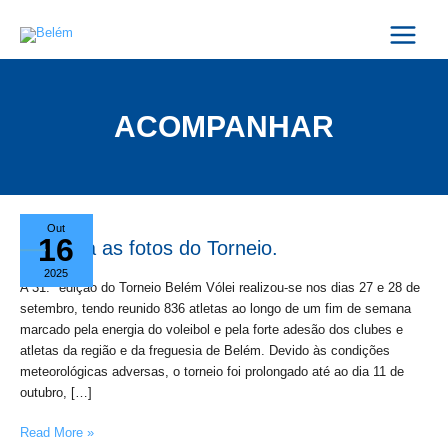
Skip
Post
Main
to
pagination
Menu
content
ACOMPANHAR
Veja
Out
16
as
Veja as fotos do Torneio.
fotos
2025
do
A 31.ª edição do Torneio Belém Vólei realizou-se nos dias 27 e 28 de
Torneio.
setembro, tendo reunido 836 atletas ao longo de um fim de semana
marcado pela energia do voleibol e pela forte adesão dos clubes e
atletas da região e da freguesia de Belém. Devido às condições
meteorológicas adversas, o torneio foi prolongado até ao dia 11 de
outubro, […]
Read More »