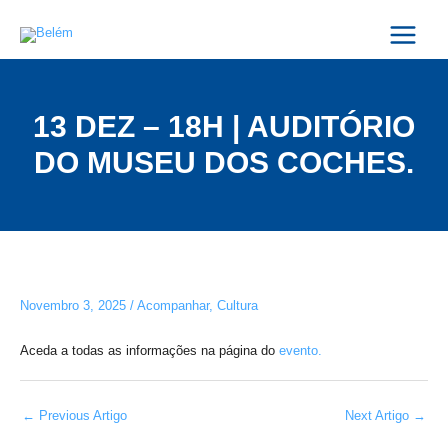
Skip
Post
Main
to
navigation
Menu
content
13 DEZ – 18H | AUDITÓRIO
DO MUSEU DOS COCHES.
Novembro 3, 2025
/
Acompanhar
,
Cultura
Aceda a todas as informações na página do
evento.
←
Previous Artigo
Next Artigo
→