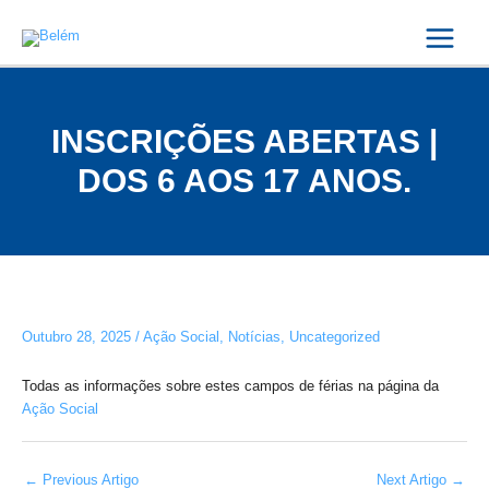
Skip
Post
Main
to
navigation
Menu
content
INSCRIÇÕES ABERTAS |
DOS 6 AOS 17 ANOS.
Outubro 28, 2025
/
Ação Social
,
Notícias
,
Uncategorized
Todas as informações sobre estes campos de férias na página da
Ação Social
←
Previous Artigo
Next Artigo
→