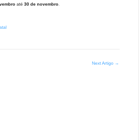
ovembro
até
30 de novembro
.
atal
Next Artigo
→