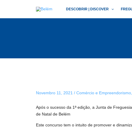
Skip
Post
DESCOBRIR | DISCOVER
FREG
to
navigation
content
Novembro 11, 2021
/
Comércio e Empreendorismo
Após o sucesso da 1ª edição, a Junta de Freguesi
de Natal de Belém
Este concurso tem o intuito de promover e dinamiza