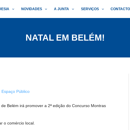
UESIA
NOVIDADES
A JUNTA
SERVIÇOS
CONTACT
NATAL EM BELÉM!
,
Espaço Público
a de Belém irá promover a 2ª edição do Concurso Montras
r o comércio local.