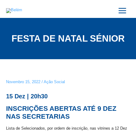
Skip
Post
Main
to
navigation
Menu
content
FESTA DE NATAL SÉNIOR
Novembro 15, 2022
/
Ação Social
15 Dez | 20h30
INSCRIÇÕES ABERTAS ATÉ 9 DEZ
NAS SECRETARIAS
Lista de Selecionados, por ordem de inscrição, nas vitrines a 12 Dez