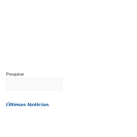
Pesquisar
Últimas Notícias
Até dez | Destralhe e aqueça!
Agosto 7, 2026