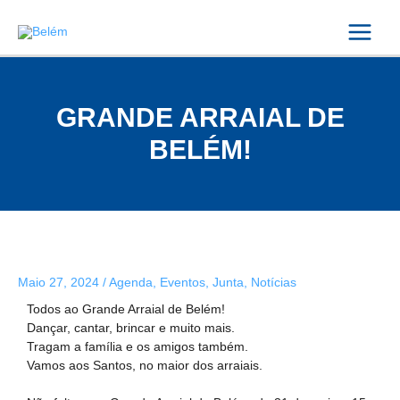
Skip
Post
Main
to
navigation
content
Menu
GRANDE ARRAIAL DE
BELÉM!
Maio 27, 2024
/
Agenda
,
Eventos
,
Junta
,
Notícias
Todos ao Grande Arraial de Belém!
Dançar, cantar, brincar e muito mais.
Tragam a família e os amigos também.
Vamos aos Santos, no maior dos arraiais.