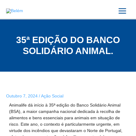
Skip
Post
Main
to
navigation
content
Menu
35ª EDIÇÃO DO BANCO
SOLIDÁRIO ANIMAL.
Outubro 7, 2024
/
Ação Social
Animalife dá início à 35ª edição do Banco Solidário Animal
(BSA), a maior campanha nacional dedicada à recolha de
alimentos e bens essenciais para animais em situação de
risco. Este ano, o contexto é particularmente urgente, em
virtude dos incêndios que devastaram o Norte de Portugal,