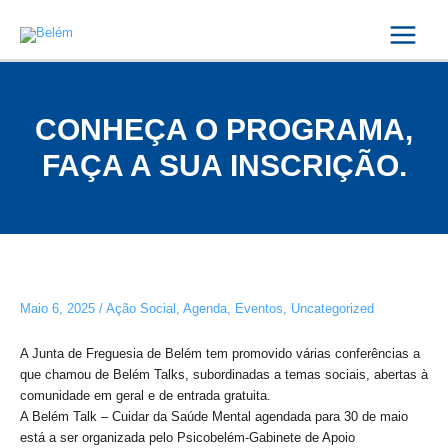
Skip
Post
Main
to
navigation
Menu
content
CONHEÇA O PROGRAMA,
FAÇA A SUA INSCRIÇÃO.
Maio 6, 2025
/
Ação Social
,
Agenda
,
Eventos
,
Uncategorized
A Junta de Freguesia de Belém tem promovido várias conferências a
que chamou de Belém Talks, subordinadas a temas sociais, abertas à
comunidade em geral e de entrada gratuita.
A Belém Talk – Cuidar da Saúde Mental agendada para 30 de maio
está a ser organizada pelo Psicobelém-Gabinete de Apoio