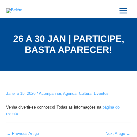
Skip
Post
Main
to
navigation
Menu
content
26 A 30 JAN | PARTICIPE,
BASTA APARECER!
Janeiro 15, 2026
/
Acompanhar
,
Agenda
,
Cultura
,
Eventos
Venha divertir-se connosco! Todas as informações na
página do
evento
.
←
Previous Artigo
Next Artigo
→