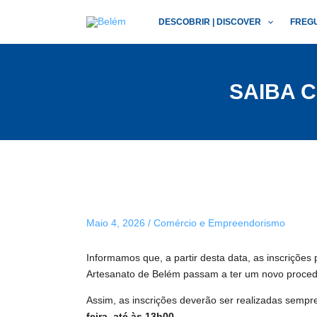
Skip
Post
DESCOBRIR | DISCOVER
FREG
to
navigation
content
SAIBA 
Maio 4, 2026
/
Comércio e Empreendorismo
Informamos que, a partir desta data, as inscrições 
Artesanato de Belém passam a ter um novo proced
Assim, as inscrições deverão ser realizadas semp
feira, até às 13h00.