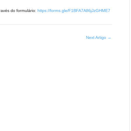
ravés do formulário:
https://forms.gle/F1BFA7A86jJzGHME7
Next Artigo
→