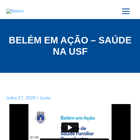
Skip
Post
Main
to
navigation
content
Menu
BELÉM EM AÇÃO – SAÚDE
NA USF
Julho 27, 2020
/
Junta