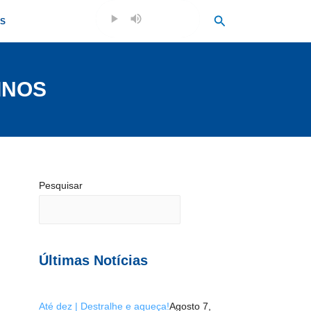
Search
OS
INOS
Pesquisar
Últimas Notícias
Até dez | Destralhe e aqueça!
Agosto 7,