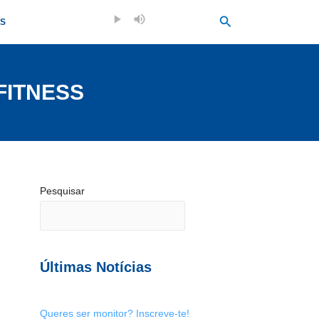
Search
OS
FITNESS
Pesquisar
Últimas Notícias
Queres ser monitor? Inscreve-te!